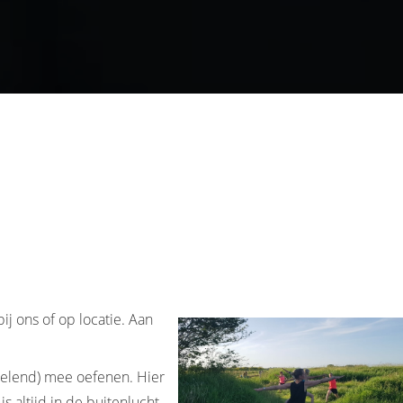
j ons of op locatie. Aan
delend) mee oefenen. Hier
 altijd in de buitenlucht