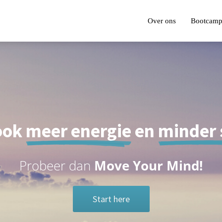
Over ons
Bootcam
 ook
meer energie
en
minder 
Probeer dan
Move Your Mind!
Start here