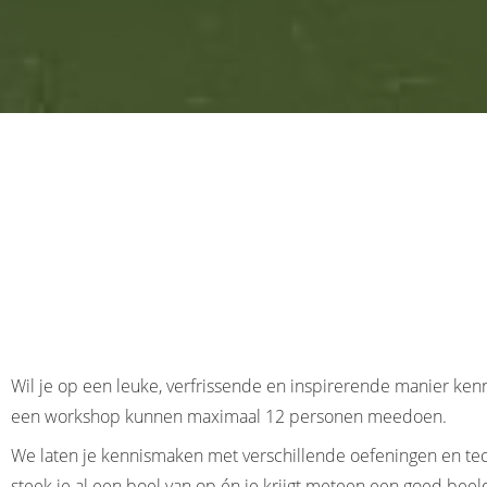
Wil je op een leuke, verfrissende en inspirerende manier ke
een workshop kunnen maximaal 12 personen meedoen.
We laten je kennismaken met verschillende oefeningen en te
steek je al een boel van op én je krijgt meteen een goed beel