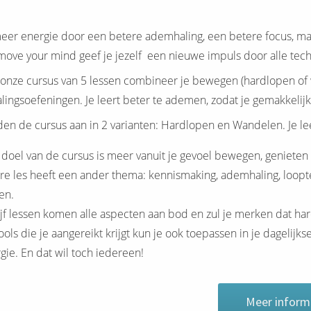
meer energie door een betere ademhaling, een betere focus, m
move your mind geef je jezelf een nieuwe impuls door alle techn
 onze cursus van 5 lessen combineer je bewegen (hardlopen of
ingsoefeningen. Je leert beter te ademen, zodat je gemakkelijk
en de cursus aan in 2 varianten: Hardlopen en Wandelen. Je lee
doel van de cursus is meer vanuit je gevoel bewegen, genieten 
re les heeft een ander thema: kennismaking, ademhaling, looptec
en.
ijf lessen komen alle aspecten aan bod en zul je merken dat h
ools die je aangereikt krijgt kun je ook toepassen in je dagelijk
gie. En dat wil toch iedereen!
Meer inform