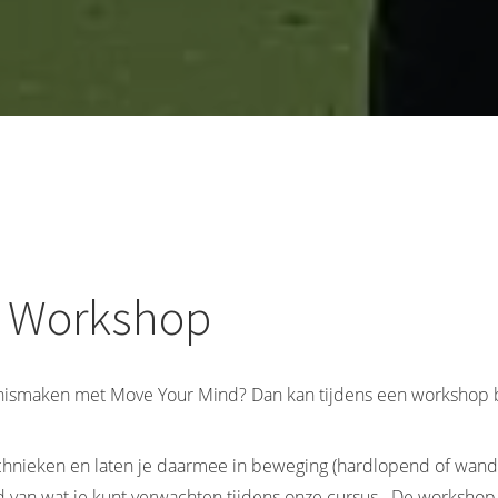
Workshop
nnismaken met Move Your Mind? Dan kan tijdens een workshop bi
chnieken en laten je daarmee in beweging (hardlopend of wan
d van wat je kunt verwachten tijdens onze cursus. De workshop is