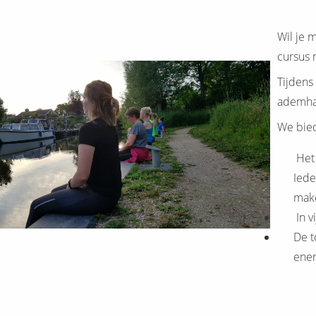
Wil je 
cursus 
Tijdens
ademhal
We bied
Het 
Iede
mak
In v
De t
ener