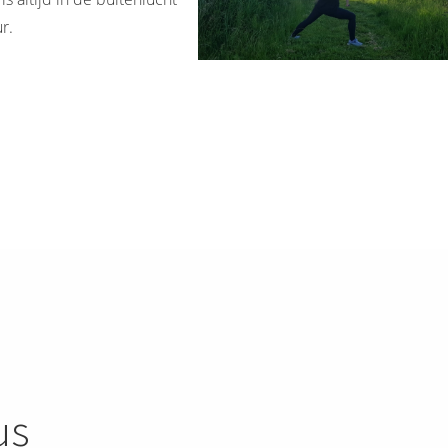
r.
us