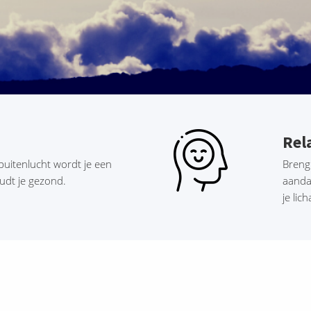
Rel
buitenlucht wordt je een
Breng
oudt je gezond.
aanda
je lic