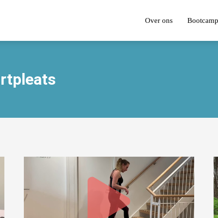
Over ons
Bootcam
ortpleats